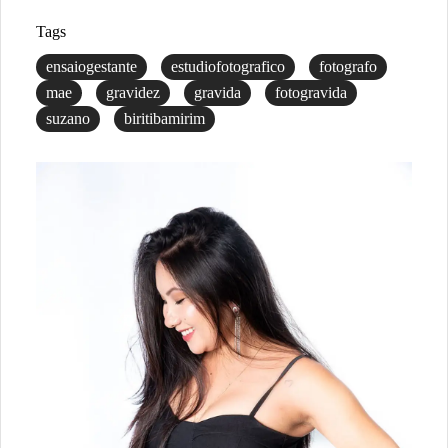
Tags
ensaiogestante
estudiofotografico
fotografo
mae
gravidez
gravida
fotogravida
suzano
biritibamirim